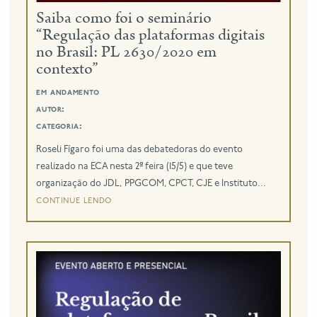
Saiba como foi o seminário
“Regulação das plataformas digitais
eng
no Brasil: PL 2630/2020 em
contexto”
em andamento
autor:
categoria:
Roseli Fígaro foi uma das debatedoras do evento
realizado na ECA nesta 2ª feira (15/5) e que teve
organização do JDL, PPGCOM, CPCT, CJE e Instituto...
continue lendo