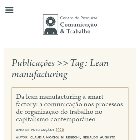
Skip
to
content
Publicações
>>
Tag:
Lean
quem somos
manufacturing
nossas pesquisas
publicações
Da lean manufacturing à smart
notícias
factory: a comunicação nos processos
de organização do trabalho no
eventos
capitalismo contemporâneo
contato
ano de publicação:
2020
busca
autor:
claudia nociolini rebechi
,
geraldo augusto