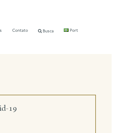
s
Contato
Port
Busca
id-19