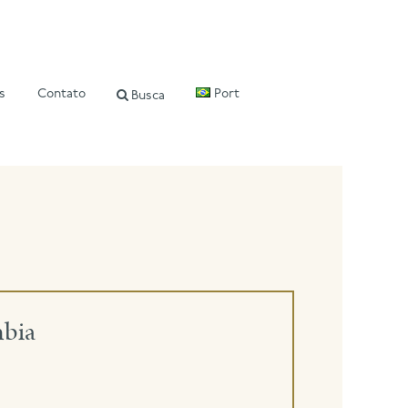
s
Contato
Port
Busca
mbia