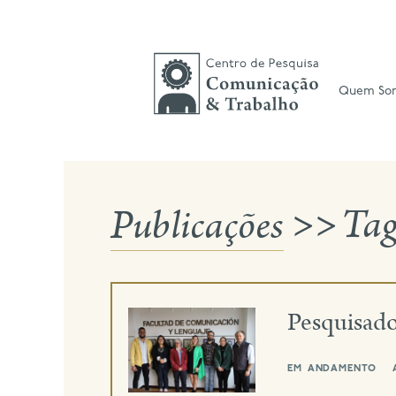
Skip
to
content
Quem So
Publicações
>>
Ta
Pesquisad
em andamento