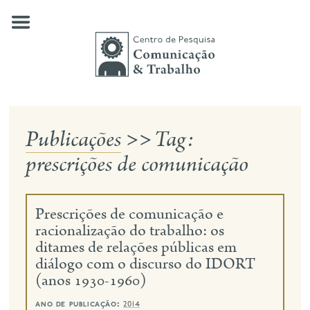
Skip
to
content
Publicações
>>
Tag:
quem somos
prescrições de comunicação
nossas pesquisas
publicações
Prescrições de comunicação e
notícias
racionalização do trabalho: os
ditames de relações públicas em
eventos
diálogo com o discurso do IDORT
(anos 1930-1960)
contato
busca
ano de publicação:
2014