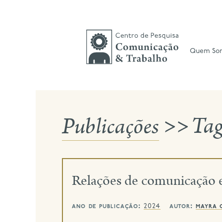
Skip
to
content
Quem So
Publicações
>>
Ta
Relações de comunicação e
ano de publicação:
autor:
mayra 
2024