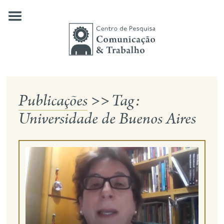
Skip
to
content
Publicações
>>
Tag:
quem somos
Universidade de Buenos Aires
nossas pesquisas
publicações
notícias
eventos
contato
busca