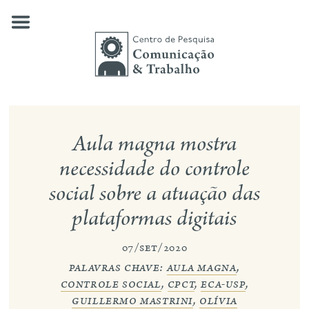
Skip
to
content
quem somos
Aula magna mostra
nossas pesquisas
necessidade do controle
social sobre a atuação das
publicações
plataformas digitais
notícias
07/set/2020
eventos
palavras chave:
aula magna
,
contato
controle social
,
cpct
,
eca-usp
,
guillermo mastrini
,
olívia
busca