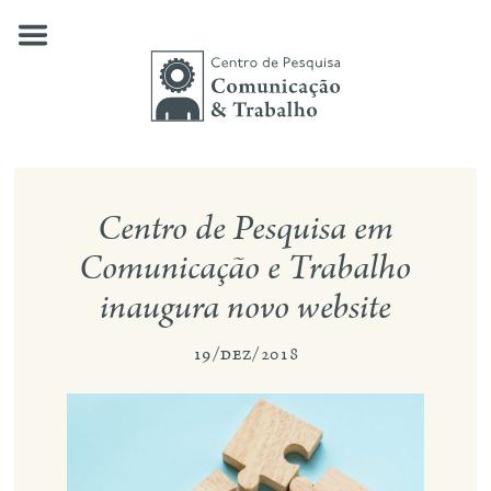
Skip
to
content
quem somos
Centro de Pesquisa em
nossas pesquisas
Comunicação e Trabalho
inaugura novo website
publicações
notícias
19/dez/2018
eventos
contato
busca