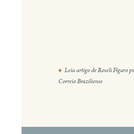
Leia artigo de Roseli Fígaro p
Navegação
Correio Braziliense
de
Post