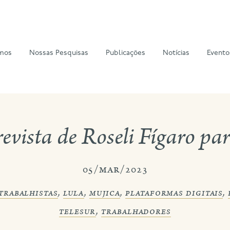
mos
Nossas Pesquisas
Publicações
Notícias
Evento
revista de Roseli Fígaro pa
05/mar/2023
trabalhistas
,
lula
,
mujica
,
plataformas digitais
,
telesur
,
trabalhadores