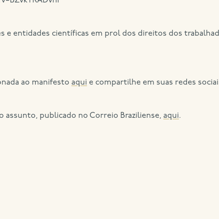
?v=BZvkYRADvnI
s e entidades científicas em prol dos direitos dos trabal
ionada ao manifesto
aqui
e compartilhe em suas redes sociai
 o assunto, publicado no Correio Braziliense,
aqui
.