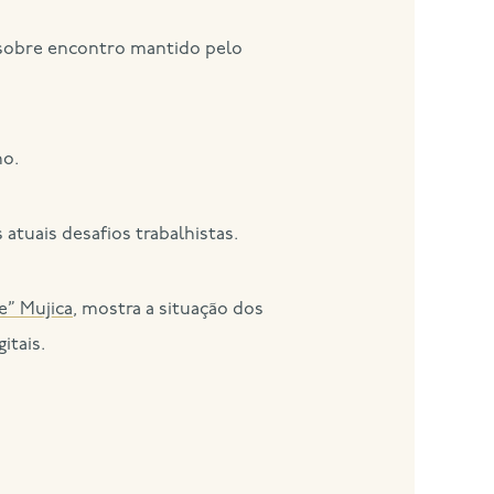
sobre encontro mantido pelo
ho.
tuais desafios trabalhistas.
e” Mujica
, mostra a situação dos
itais.