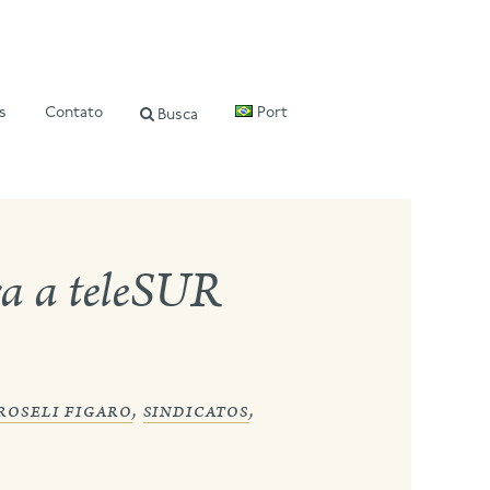
s
Contato
Port
Busca
ra a teleSUR
roseli figaro
,
sindicatos
,