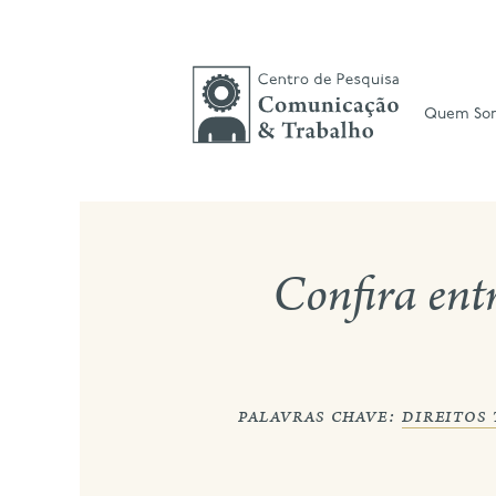
Skip
to
content
Quem So
Confira ent
palavras chave:
direitos 