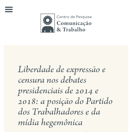
Skip
to
content
quem somos
Liberdade de expressão e
nossas pesquisas
censura nos debates
publicações
presidenciais de 2014 e
notícias
2018: a posição do Partido
eventos
dos Trabalhadores e da
contato
mídia hegemônica
busca