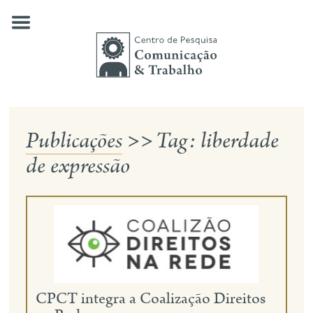
Skip
to
content
Publicações
>>
Tag:
liberdade
quem somos
de expressão
nossas pesquisas
publicações
notícias
eventos
contato
CPCT integra a Coalização Direitos
busca