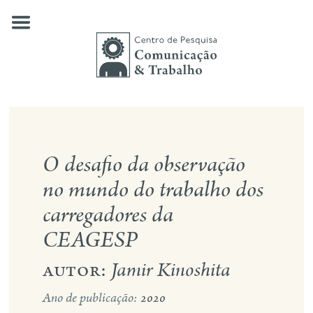
Skip
to
content
quem somos
O desafio da observação
nossas pesquisas
no mundo do trabalho dos
publicações
carregadores da
notícias
CEAGESP
eventos
autor:
Jamir Kinoshita
contato
Ano de publicação:
2020
busca