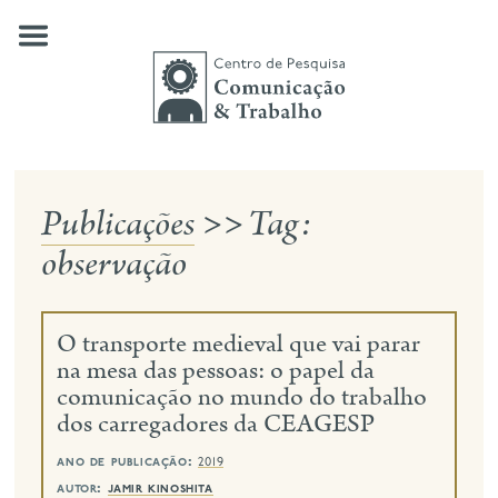
Skip
to
content
Publicações
>>
Tag:
quem somos
observação
nossas pesquisas
publicações
O transporte medieval que vai parar
notícias
na mesa das pessoas: o papel da
comunicação no mundo do trabalho
eventos
dos carregadores da CEAGESP
contato
ano de publicação:
2019
busca
autor:
jamir kinoshita