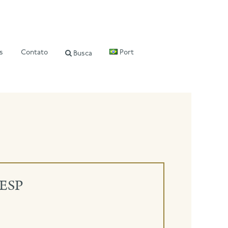
s
Contato
Port
Busca
GESP