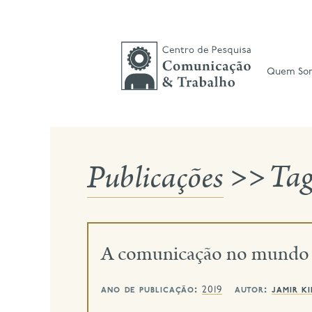
Skip
to
content
Quem So
Publicações
>>
Ta
A comunicação no mundo 
ano de publicação:
autor:
jamir k
2019