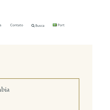
s
Contato
Port
Busca
mbia