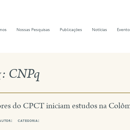
mos
Nossas Pesquisas
Publicações
Notícias
Evento
g:
CNPq
ores do CPCT iniciam estudos na Colô
autor:
categoria: