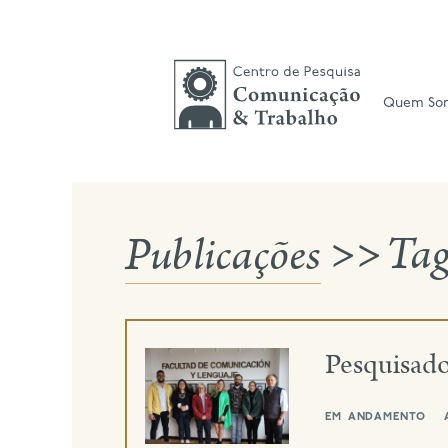
Skip
to
content
Quem So
Publicações
>>
Ta
Pesquisad
em andamento