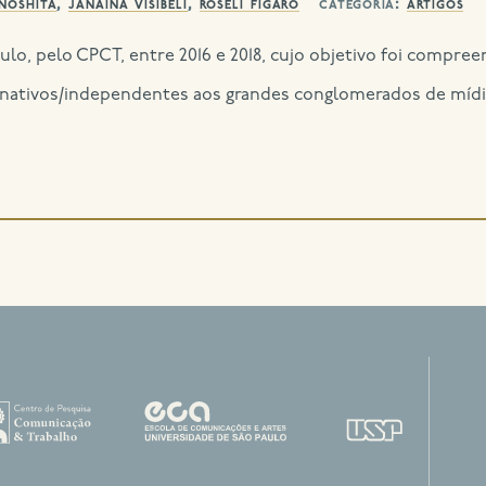
inoshita
,
janaina visibeli
,
roseli figaro
categoria:
artigos
aulo, pelo CPCT, entre 2016 e 2018, cujo objetivo foi compre
ternativos/independentes aos grandes conglomerados de míd