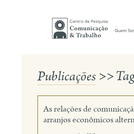
Skip
to
content
Quem So
Publicações
>>
Ta
As relações de comunicação
arranjos econômicos altern