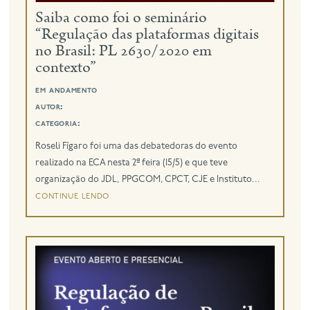
Saiba como foi o seminário
“Regulação das plataformas digitais
eng
no Brasil: PL 2630/2020 em
contexto”
em andamento
autor:
categoria:
Roseli Fígaro foi uma das debatedoras do evento
realizado na ECA nesta 2ª feira (15/5) e que teve
organização do JDL, PPGCOM, CPCT, CJE e Instituto...
continue lendo