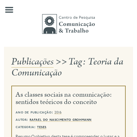
Skip
to
content
Publicações
>>
Tag:
Teoria da
quem somos
Comunicação
nossas pesquisas
publicações
As classes sociais na comunicação:
notícias
sentidos teóricos do conceito
eventos
ano de publicação:
2016
autor:
rafael do nascimento grohmann
contato
categoria:
teses
busca
Resumo O objetivo desta tese é compreender o lugar e a