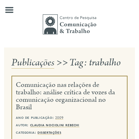
Skip
to
content
Publicações
>>
Tag:
trabalho
quem somos
nossas pesquisas
Comunicação nas relações de
publicações
trabalho: análise crítica de vozes da
comunicação organizacional no
notícias
Brasil
eventos
ano de publicação:
2009
contato
autor:
claudia nociolini rebechi
categoria:
dissertações
busca