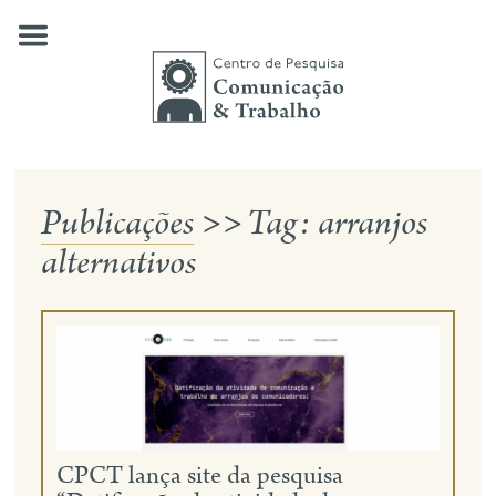
Skip
to
content
Publicações
>>
Tag:
arranjos
quem somos
alternativos
nossas pesquisas
publicações
notícias
eventos
contato
CPCT lança site da pesquisa
busca